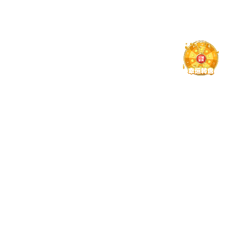
互动内容
提供多种媒体形式如图文、短视频、集锦回顾，提升星空
官方在线登录 的平台使用粘性与用户参与感。
多维安全防御模型
星空官方在线登录从多个层面构建立体式防御体系，涵盖数
据传输、账户操作与隐私保护，力求为用户营造安全、稳定
的使用体验。