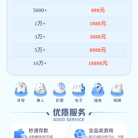
以信任构建口碑
所有服务均基于合规化机制运营，平台数据透明、交
易流程规范，长期致力于构建高可信度生态系统，持
续服务全球数百万用户，树立良好品牌形象。
多语言，多区域
支持多语种界面与主流货币结算方式，星空官方在线
登录 已服务覆盖东南亚、欧洲、中东等重点市场，具
备全球运营与本地适配的服务能力。