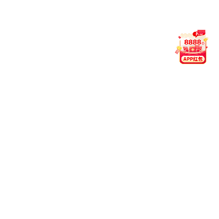
每一次更新，都是为提供更高效、更沉浸式的赛事体验而前
行。
2023年12月20日 · App v5.4.0
世界杯期间数据展示全面提速
升级数据缓存方案，应对多场赛事同时加载时的性能压
力。
对球员动态与进球动画进行了流畅度优化，适配主流网
络环境。
新增“精彩回看”模块，重点赛事集锦支持一键快速回
放。
2023年11月2日 · App v5.3.6
电竞赛事专属页上线，强化交互体验
增设“战队动态”区块，涵盖近期赛程与战力变化。