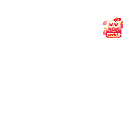
每一次更新，都是为提供更高效、更沉浸式的赛事体验而前
行。
2023年12月20日 · App v5.4.0
世界杯期间数据展示全面提速
升级数据缓存方案，应对多场赛事同时加载时的性能压
力。
对球员动态与进球动画进行了流畅度优化，适配主流网
络环境。
新增“精彩回看”模块，重点赛事集锦支持一键快速回
放。
2023年11月2日 · App v5.3.6
电竞赛事专属页上线，强化交互体验
增设“战队动态”区块，涵盖近期赛程与战力变化。