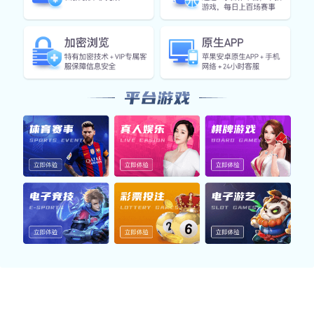
持续优化，数据驱动
平台基于用户行为分析，不断迭代功能细节与视觉交
互体验，结合 AI 智能算法与赛事数据，为用户提供
精准内容分发与个性化推荐，增强整体互动价值。
为什么全球用户都信赖星空官方在线
登录？
我们不仅是体育赛事数据平台，更是一站式的信
息服务提供商。从实时数据同步到安全机制建