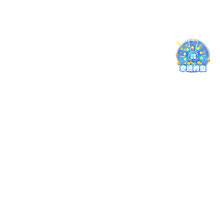
互动内容
提供多种媒体形式如图文、短视频、集锦回顾，提升星空
官方在线登录 的平台使用粘性与用户参与感。
多维安全防御模型
星空官方在线登录从多个层面构建立体式防御体系，涵盖数
据传输、账户操作与隐私保护，力求为用户营造安全、稳定
的使用体验。