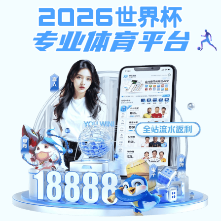
注册入口
全天更新 ·
星空官方在线登
录
赛事实时同步
无论您身在何处，
星空官方在线登录APP
为您带来
高速、高清、稳定的观赛体验。
下载客户端
网页端访问