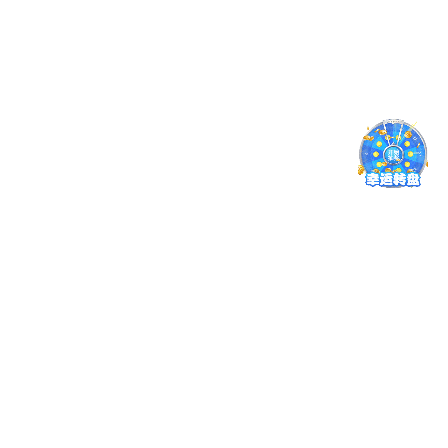
如何跑位、如何选择射门时机等，从而提高整体攻击
效率。这种以身作则的方法，不仅提升了球队凝聚
力，也增强了年轻球员们对比赛结果的信心。
此外，在赛季结束后，回归国家队时，他总是尽量保
持身体状态，以确保自己可以随时为团队提供支持和
输出。因此，可以说凯恩不只是一个顶级射手，更是
整个英格兰足球文化传承的重要一环，是实现团队目
标不可或缺的一部分。
3、备战状态分析
为了迎接即将到来的世界杯，凯恩早已进入全力备战
状态。从参加各项赛事到进行专门训练，他都保持着
高度专注。通过不断调整饮食与作息时间，他努力保
持最佳竞技状态。此外，与教练组保持紧密沟通也是