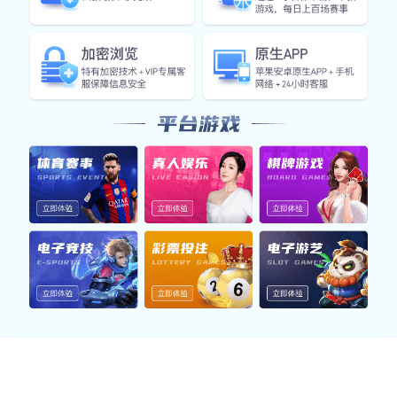
加成熟。他深知如何应对不同风格对手带来的挑战，
并能及时调整自己的发挥方式。这种灵活性无疑将在
世界杯赛场上发挥重要作用，为英格兰争夺冠军增添
了更多可能性。
2、凯恩对球队的重要性
作为英格兰国家队的队长，凯恩肩负着引领团队向前
发展的重任。他不仅要通过自身出色的发挥来激励队
友，更需要在更衣室内外营造一种团结向上的氛围。
在面对压力时，他常常能够冷静处理，将这种稳定传
递给身边的人。
而且，凯恩与众多年轻球员之间建立了良好的互动关
系，通过经验分享帮助他们适应高强度的大赛环境。
例如，在之前的一些热身赛中，他积极指导年轻前锋