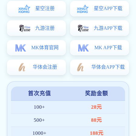
2026-07-03 04:00
46 次阅读
首页
/
体育资讯
凯恩作为英格兰国家队的核心球员，期待着他的第三
次世界杯之旅。在过去的两届世界杯中，他表现出
色，尤其在2018年俄罗斯世界杯上获得金靴奖，成为
全球瞩目的焦点。如今，他不仅希望自己能够再次闪
耀，同时也希望带领球队争夺冠军荣耀。本文将从凯
恩的个人实力、对球队的重要性、备战状态以及对未
来比赛的展望四个方面进行详细阐述，力求全面呈现
凯恩在这次世界杯中的愿景和目标。
1、凯恩的个人实力