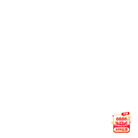
他备战过程中的一大重点，以确保自己理解战术意图
并能够执行到位。
同时，在俱乐部期间，由于较高频率地参与比赛，使
得他的体能管理成为一个挑战。为了避免伤病影响到
参赛计划，他特别注重恢复训练，包括拉伸、按摩等
方法都被纳入日常训练中，以帮助身体维持良好的竞
技状态。这显示出他对于职业生涯规划及自我保护意
识方面有着清晰认识。
另外，为了熟悉即将面对的新对手，教练组安排了一
系列热身赛。而凯恩则利用这些机会不断调整自己的
打法，以适应不同风格防守体系下所需采取的策略。
这种针对性的准备，无疑会让他在正式比赛开始时更
加游刃有余，提高取得胜利几率。