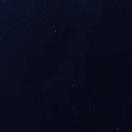
是比赛中实时数据分析
瓜帅这样的顶尖人物，
，这一成果不仅证明了
虽各有所长，但从荣誉
台上，只有拥有创新意
何演变，那些像瓜迪奥
身上学到的重要课题，