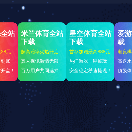
背后的艰辛与荣耀。
执教历程
开始了他的执教生涯，首个球队是西班牙巴萨。在这里，他不仅展
史性的六冠伟业。这样的开局为他的执教生涯奠定了坚实基础，
拜仁慕尼黑和曼城。在拜仁期间，他继续保持着高效的战术风格
是将球队打造成英超乃至欧洲最具竞争力的球队之一。无论是在
了深刻影响。
和优化阵容，瓜帅成功地将自己的足球理念融入每一个队伍。他
令球队受益，也让其他俱乐部开始重视类似策略。这种创新与坚
绩背后的努力