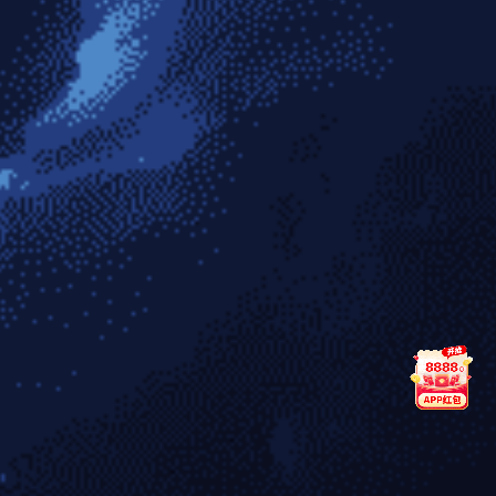
不少球迷喜爱。他所倡
观赏性。尽管如此，从整
则强调团队精神，而瓜
，他们各自在足坛中的
，以瓜帅为代表的一批
和技术水平，这是目前
托于年轻一代身上。在
验，还需具备良好的沟