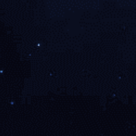
东契奇积极备战新赛季分享个
诺伊尔与
人健身
故意避
2026-06-29
推荐
2026-06
推荐网站