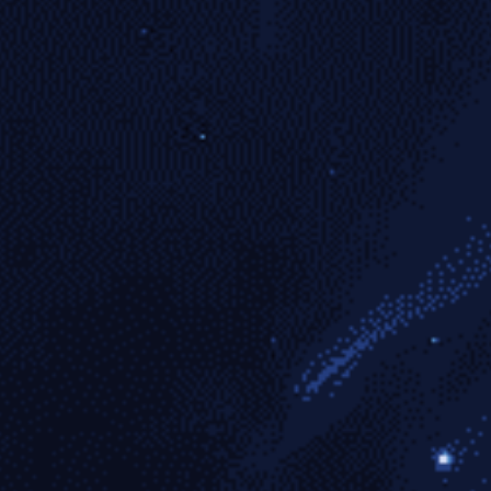
虽然瓜帅取得了显赫
每一种成功都有其独
提升自我。
此外，在人才培养方
仅使得球队有源源不
奠定了基础。
再者，与其他顶级教
及时作出调整。这种
3、穆里尼
作为近年来最具影响
来调动队员士气，同
得过一次重要联赛冠