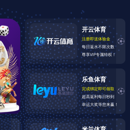
App
公司
体育
注册入口
简介
资讯
空官方在线登录
赛事实时
线登录APP
为您带来高速、高清、稳
端访问