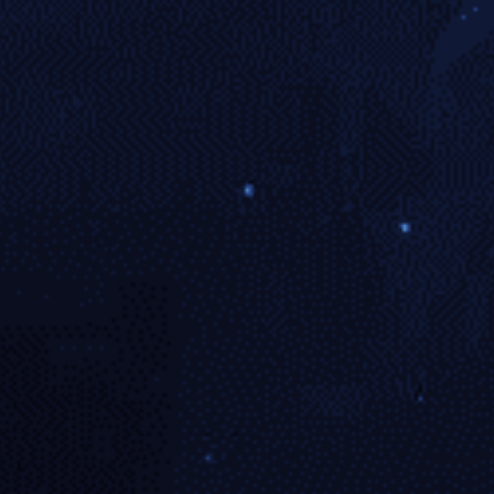
上一篇：
绿军面临选择是构建全空间阵容还…
热榜精选
#1
#2