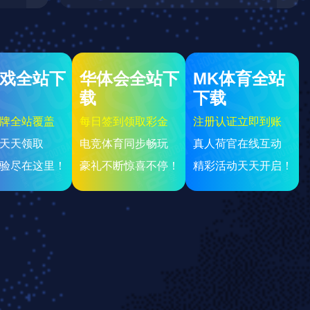
示了卓越的战术理念，
同时也让全世界认识到
，再次夺得多个联赛冠
技术层面还是心理层
强调控球、压迫与快速
持，使得他成为现代足