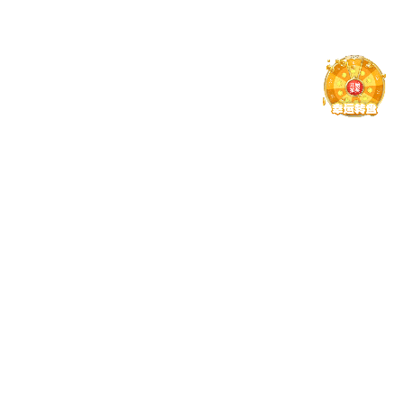
要原因。
不过，目前关于伊劳拉是否真的能够加盟切尔西仍然
存在诸多未知数。他所在俱乐部对于他的身价要求可
能较高，而其他竞争对手同样不会轻易放弃。对于切
尔西来说，在斟酌各方因素后做出合理判断至关重
要。
3、两者之间可能影响
如果最终成功签下阿隆索，将意味着切尔西在边后卫
位置上拥有更强大的深度，这无疑有助于提升球队整
体竞争力。然而，这样一来，若同时引入伊劳拉，则
可能导致阵容内部竞争加剧，引发一些潜在的问题，
例如如何平衡各个球员的出场时间等。